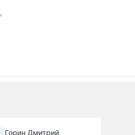
ь
Горин Дмитрий