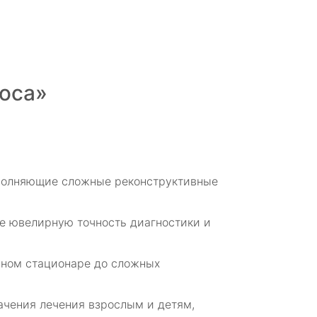
носа»
ыполняющие сложные реконструктивные
щее ювелирную точность диагностики и
евном стационаре до сложных
начения лечения взрослым и детям,