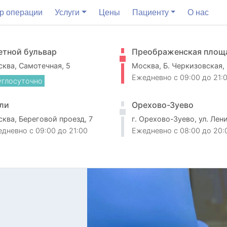
р операции
Услуги
Цены
Пациенту
О нас
етной бульвар
Преображенская площ
ква, Самотечная, 5
Москва, Б. Черкизовская,
Ежедневно
c 09:00 до 21:
углосуточно
ли
Орехово-Зуево
ква, Береговой проезд, 7
г. Орехово-Зуево, ул. Лен
едневно
c 09:00 до 21:00
Ежедневно
c 08:00 до 20: