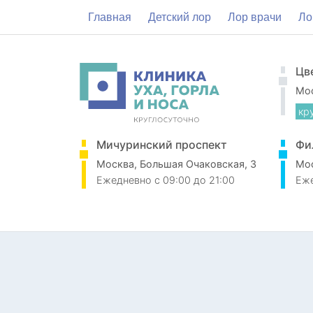
Главная
Детский лор
Лор врачи
Ло
Цв
Мос
кр
Мичуринский проспект
Фи
Москва, Большая Очаковская, 3
Мос
Ежедневно
c 09:00 до 21:00
Еж