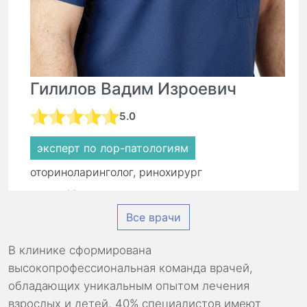
Гилилов Вадим Изроевич
5.0
эксперт по лор-патологиям
оториноларинголог, ринохирург
стаж:
16 лет
Все врачи
Первичный прием:
8 500 ₽
Повторный прием:
5 900 ₽
В клинике сформирована
высокопрофессиональная команда врачей,
обладающих уникальным опытом лечения
взрослых и детей. 40% специалистов имеют