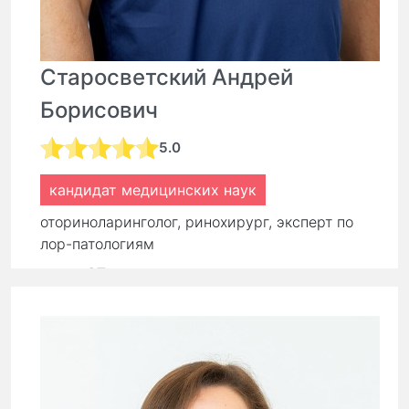
Старосветский Андрей
Борисович
5.0
кандидат медицинских наук
оториноларинголог, ринохирург, эксперт по
лор-патологиям
стаж:
27 лет
Первичный прием:
9 000 ₽
Повторный прием:
6 300 ₽