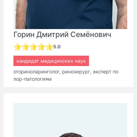
Горин Дмитрий Семёнович
5.0
кандидат медицинских наук
оториноларинголог, ринохирург, эксперт по
лор-патологиям
стаж:
16 лет
Первичный прием:
9 000 ₽
Повторный прием:
6 300 ₽