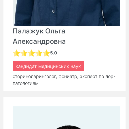
Палажук Ольга
Александровна
5.0
кандидат медицинских наук
оториноларинголог, фониатр, эксперт по лор-
патологиям
стаж:
24 года
Первичный прием:
9 000 ₽
7 200 ₽
Повторный прием:
6 300 ₽