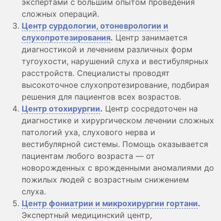
экспертами с большим опытом проведения
сложных операций.
Центр сурдологии, отоневрологии и
слухопротезирования
.
Центр занимается
диагностикой и лечением различных форм
тугоухости, нарушений слуха и вестибулярных
расстройств. Специалисты проводят
высокоточное слухопротезирование, подбирая
решения для пациентов всех возрастов.
Центр отохирургии
.
Центр сосредоточен на
диагностике и хирургическом лечении сложных
патологий уха, слухового нерва и
вестибулярной системы. Помощь оказывается
пациентам любого возраста — от
новорожденных с врожденными аномалиями до
пожилых людей с возрастным снижением
слуха.
Центр фониатрии и микрохирургии гортани
.
Экспертный медицинский центр,