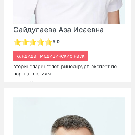
Сайдулаева Аза Исаевна
5.0
кандидат медицинских наук
оториноларинголог, ринохирург, эксперт по
лор-патологиям
стаж:
16 лет
Первичный прием:
9 000 ₽
7 650 ₽
Повторный прием:
6 300 ₽