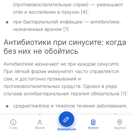
(противовоспалительные спреи) — уменьшают
отёк и воспаление в пазухах [4];
при бактериальной инфекции — антибиотики,
назначенные врачом [1].
Антибиотики при синусите: когда
без них не обойтись
Антибиотики назначают не при каждом синусите.
При лёгкой форме иммунитет часто справляется
сам, и достаточно промываний и
противовоспалительных средств. Однако в ряде
случаев антибактериальная терапия обязательна [1]:
среднетяжёлое и тяжёлое течение заболевания;
симптомы бактериального воспаления (гной,
температура выше 38 °C) сохраняются дольше
О нас
Врачи
Услуги
Адреса
Записаться
5–7 дней;