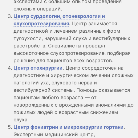
экспертами с большим опытом проведения
сложных операций.
Центр сурдологии, отоневрологии и
слухопротезирования
.
Центр занимается
диагностикой и лечением различных форм
тугоухости, нарушений слуха и вестибулярных
расстройств. Специалисты проводят
высокоточное слухопротезирование, подбирая
решения для пациентов всех возрастов.
Центр отохирургии
.
Центр сосредоточен на
диагностике и хирургическом лечении сложных
патологий уха, слухового нерва и
вестибулярной системы. Помощь оказывается
пациентам любого возраста — от
новорожденных с врожденными аномалиями до
пожилых людей с возрастным снижением
слуха.
Центр фониатрии и микрохирургии гортани
.
Экспертный медицинский центр,