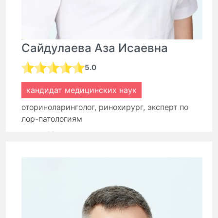
Сайдулаева Аза Исаевна
5.0
кандидат медицинских наук
оториноларинголог, ринохирург, эксперт по
лор-патологиям
стаж:
16 лет
Первичный прием:
9 000 ₽
7 650 ₽
Повторный прием:
6 300 ₽