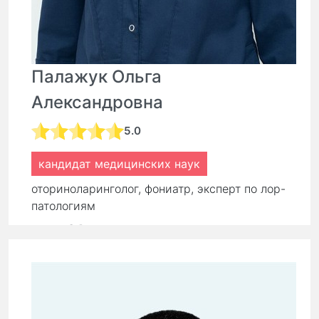
Палажук Ольга
Александровна
5.0
кандидат медицинских наук
оториноларинголог, фониатр, эксперт по лор-
патологиям
стаж:
24 года
Первичный прием:
9 000 ₽
7 200 ₽
Повторный прием:
6 300 ₽