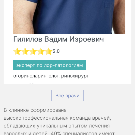
Гилилов Вадим Изроевич
5.0
эксперт по лор-патологиям
оториноларинголог, ринохирург
стаж:
16 лет
Все врачи
Первичный прием:
8 500 ₽
Повторный прием:
5 900 ₽
В клинике сформирована
высокопрофессиональная команда врачей,
обладающих уникальным опытом лечения
взрослых и детей. 40% специалистов имеют