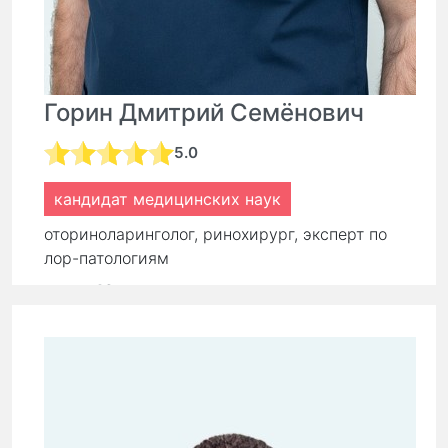
Горин Дмитрий Семёнович
5.0
кандидат медицинских наук
оториноларинголог, ринохирург, эксперт по
лор-патологиям
стаж:
16 лет
Первичный прием:
9 000 ₽
Повторный прием:
6 300 ₽