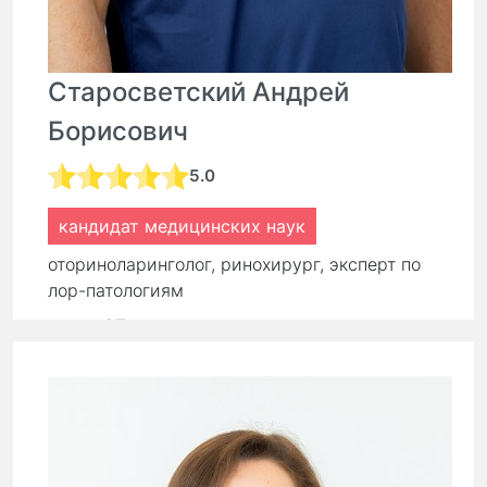
Старосветский Андрей
Борисович
5.0
кандидат медицинских наук
оториноларинголог, ринохирург, эксперт по
лор-патологиям
стаж:
27 лет
Первичный прием:
9 000 ₽
Повторный прием:
6 300 ₽