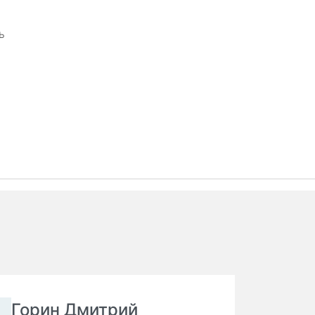
ь
Горин Дмитрий