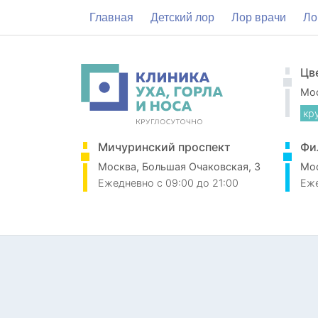
Главная
Детский лор
Лор врачи
Ло
Цв
Мос
кр
Мичуринский проспект
Фи
Москва, Большая Очаковская, 3
Мос
Ежедневно
c 09:00 до 21:00
Еж