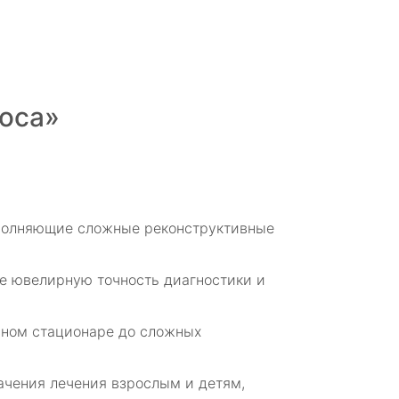
носа»
ыполняющие сложные реконструктивные
щее ювелирную точность диагностики и
евном стационаре до сложных
начения лечения взрослым и детям,