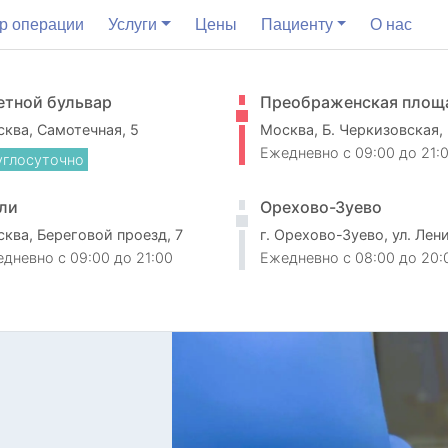
р операции
Услуги
Цены
Пациенту
О нас
етной бульвар
Преображенская площ
ква, Самотечная, 5
Москва, Б. Черкизовская,
Ежедневно
c 09:00 до 21:
углосуточно
ли
Орехово-Зуево
ква, Береговой проезд, 7
г. Орехово-Зуево, ул. Лен
едневно
c 09:00 до 21:00
Ежедневно
c 08:00 до 20: