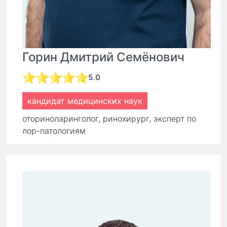
Горин Дмитрий Семёнович
5.0
кандидат медицинских наук
оториноларинголог, ринохирург, эксперт по
лор-патологиям
стаж:
16 лет
Первичный прием:
9 000 ₽
Повторный прием:
6 300 ₽