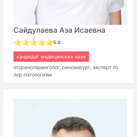
Сайдулаева Аза Исаевна
5.0
кандидат медицинских наук
оториноларинголог, ринохирург, эксперт по
лор-патологиям
стаж:
16 лет
Первичный прием:
9 000 ₽
7 650 ₽
Повторный прием:
6 300 ₽