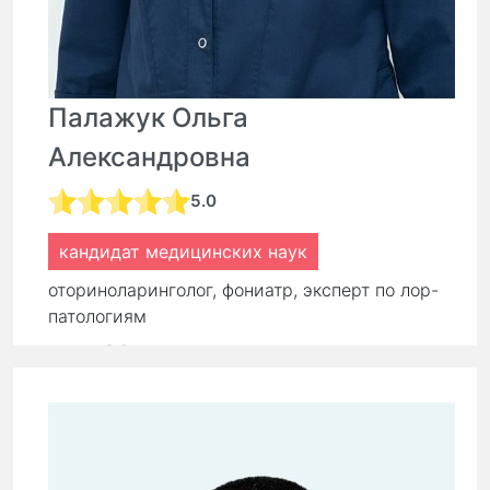
Палажук Ольга
Александровна
5.0
кандидат медицинских наук
оториноларинголог, фониатр, эксперт по лор-
патологиям
стаж:
24 года
Первичный прием:
9 000 ₽
7 200 ₽
Повторный прием:
6 300 ₽