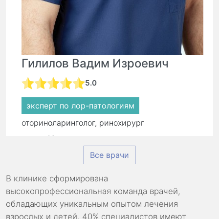
Гилилов Вадим Изроевич
5.0
эксперт по лор-патологиям
оториноларинголог, ринохирург
стаж:
16 лет
Все врачи
Первичный прием:
8 500 ₽
Повторный прием:
5 900 ₽
В клинике сформирована
высокопрофессиональная команда врачей,
обладающих уникальным опытом лечения
взрослых и детей. 40% специалистов имеют