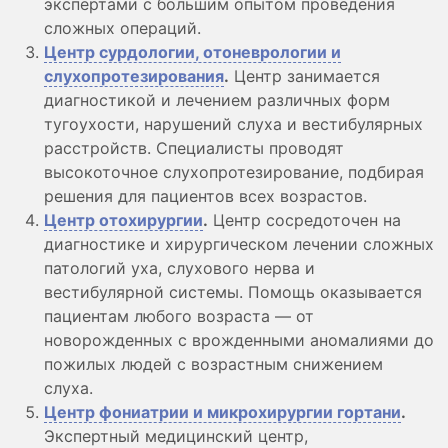
экспертами с большим опытом проведения
сложных операций.
Центр сурдологии, отоневрологии и
слухопротезирования
.
Центр занимается
диагностикой и лечением различных форм
тугоухости, нарушений слуха и вестибулярных
расстройств. Специалисты проводят
высокоточное слухопротезирование, подбирая
решения для пациентов всех возрастов.
Центр отохирургии
.
Центр сосредоточен на
диагностике и хирургическом лечении сложных
патологий уха, слухового нерва и
вестибулярной системы. Помощь оказывается
пациентам любого возраста — от
новорожденных с врожденными аномалиями до
пожилых людей с возрастным снижением
слуха.
Центр фониатрии и микрохирургии гортани
.
Экспертный медицинский центр,