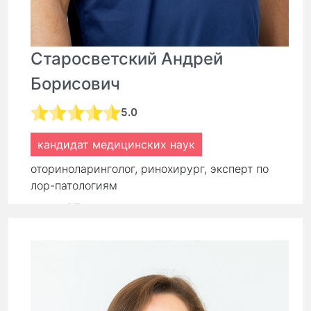
Старосветский Андрей
Борисович
5.0
кандидат медицинских наук
оториноларинголог, ринохирург, эксперт по
лор-патологиям
стаж:
27 лет
Первичный прием:
9 000 ₽
Повторный прием:
6 300 ₽