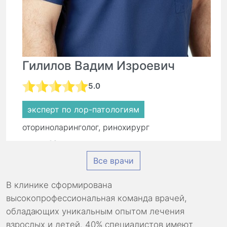
Гилилов Вадим Изроевич
5.0
эксперт по лор-патологиям
оториноларинголог, ринохирург
стаж:
16 лет
Все врачи
Первичный прием:
8 500 ₽
Повторный прием:
5 900 ₽
В клинике сформирована
высокопрофессиональная команда врачей,
обладающих уникальным опытом лечения
взрослых и детей. 40% специалистов имеют