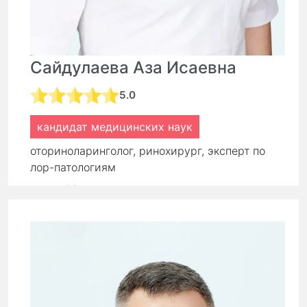
Сайдулаева Аза Исаевна
5.0
кандидат медицинских наук
оториноларинголог, ринохирург, эксперт по
лор-патологиям
стаж:
16 лет
Первичный прием:
9 000 ₽
7 650 ₽
Повторный прием:
6 300 ₽