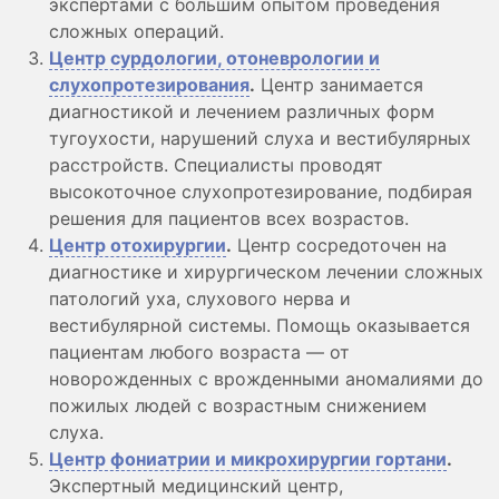
экспертами с большим опытом проведения
сложных операций.
Центр сурдологии, отоневрологии и
слухопротезирования
.
Центр занимается
диагностикой и лечением различных форм
тугоухости, нарушений слуха и вестибулярных
расстройств. Специалисты проводят
высокоточное слухопротезирование, подбирая
решения для пациентов всех возрастов.
Центр отохирургии
.
Центр сосредоточен на
диагностике и хирургическом лечении сложных
патологий уха, слухового нерва и
вестибулярной системы. Помощь оказывается
пациентам любого возраста — от
новорожденных с врожденными аномалиями до
пожилых людей с возрастным снижением
слуха.
Центр фониатрии и микрохирургии гортани
.
Экспертный медицинский центр,