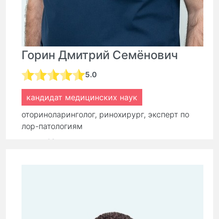
Горин Дмитрий Семёнович
5.0
кандидат медицинских наук
оториноларинголог, ринохирург, эксперт по
лор-патологиям
стаж:
16 лет
Первичный прием:
9 000 ₽
Повторный прием:
6 300 ₽