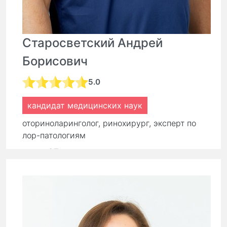
Старосветский Андрей
Борисович
5.0
кандидат медицинских наук
оториноларинголог, ринохирург, эксперт по
лор-патологиям
стаж:
27 лет
Первичный прием:
9 000 ₽
Повторный прием:
6 300 ₽