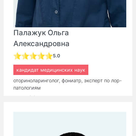
Палажук Ольга
Александровна
5.0
кандидат медицинских наук
оториноларинголог, фониатр, эксперт по лор-
патологиям
стаж:
24 года
Первичный прием:
9 000 ₽
7 200 ₽
Повторный прием:
6 300 ₽